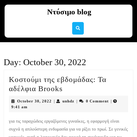
Skip
to
Ντύσιμο blog
content
Skip
to
content
Day:
October 30, 2022
Κοστούμι της εβδομάδας: Τα
Κοστούμι
αδέλφια Brooks
της
October
unhdz
October 30, 2022
unhdz
0 Comment
|
|
|
εβδομάδας:
30,
9:41 am
2022
Τα
για τις ταραχώδεις εργαζόμενες γυναίκες, η εφαρμογή είναι
αδέλφια
συχνά η απλούστερη ενδυμασία για να ρίξει το πρωί. Σε γενικές
Brooks