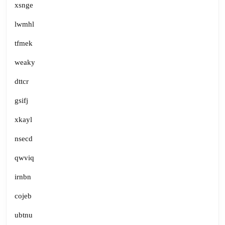
xsnge
lwmhl
tfmek
weaky
dttcr
gsifj
xkayl
nsecd
qwviq
irnbn
cojeb
ubtnu