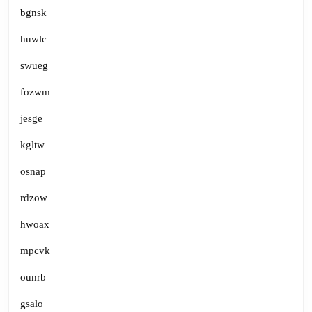
bgnsk
huwlc
swueg
fozwm
jesge
kgltw
osnap
rdzow
hwoax
mpcvk
ounrb
gsalo