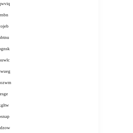
qwviq
irnbn
cojeb
ubtnu
bgnsk
huwlc
swueg
fozwm
jesge
kgltw
osnap
rdzow