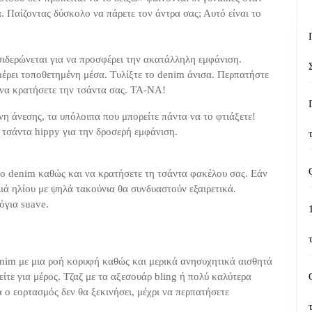
 Παίζοντας δύσκολο να πάρετε τον άντρα σας; Αυτό είναι το
σιδερώνεται για να προσφέρει την ακατάλληλη εμφάνιση.
μέρει τοποθετημένη μέσα. Τυλίξτε το denim άνισα. Περπατήστε
 να κρατήσετε την τσάντα σας. ΤΑ-ΝΑ!
νη άνεσης, τα υπόλοιπα που μπορείτε πάντα να το φτιάξετε!
α τσάντα hippy για την δροσερή εμφάνιση.
ο denim καθώς και να κρατήσετε τη τσάντα φακέλου σας. Εάν
ιά ηλίου με ψηλά τακούνια θα συνδυαστούν εξαιρετικά.
όγια suave.
enim με μια ροή κορυφή καθώς και μερικά ανησυχητικά αισθητά
ίτε για μέρος. Τζαζ με τα αξεσουάρ bling ή πολύ καλύτερα
ο εορτασμός δεν θα ξεκινήσει, μέχρι να περπατήσετε