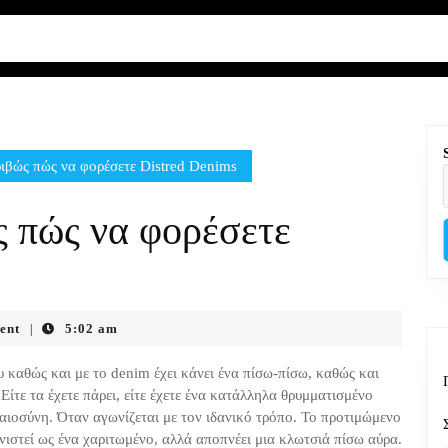
βώς πώς να φορέσετε Distred Denims
 πώς να φορέσετε
ent
5:02 am
|
υ καθώς και με το denim έχει κάνει ένα πίσω-πίσω, καθώς και
Είτε τα έχετε πάρει, είτε έχετε ένα κατάλληλα θρυμματισμένο
καιοσύνη. Όταν αγωνίζεται με τον ιδανικό τρόπο. Το προτιμώμενο
νιστεί ως ένα χαριτωμένο, αλλά αποπνέει μια κλωτσιά πίσω αύρα.