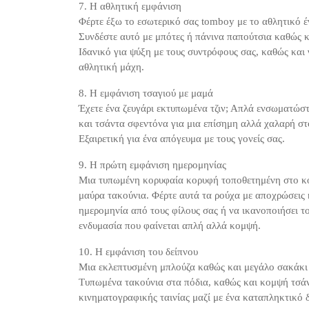
7. Η αθλητική εμφάνιση
Φέρτε έξω το εσωτερικό σας tomboy με το αθλητικό έ
Συνδέστε αυτό με μπότες ή πάνινα παπούτσια καθώς κ
Ιδανικό για ψύξη με τους συντρόφους σας, καθώς και
αθλητική μάχη.
8. Η εμφάνιση τσαγιού με μαμά
Έχετε ένα ζευγάρι εκτυπωμένα τζιν; Απλά ενσωματώσ
και τσάντα σφεντόνα για μια επίσημη αλλά χαλαρή στο
Εξαιρετική για ένα απόγευμα με τους γονείς σας.
9. Η πρώτη εμφάνιση ημερομηνίας
Μια τυπωμένη κορυφαία κορυφή τοποθετημένη στο κο
μαύρα τακούνια. Φέρτε αυτά τα ρούχα με αποχρώσεις 
ημερομηνία από τους φίλους σας ή να ικανοποιήσει τ
ενδυμασία που φαίνεται απλή αλλά κομψή.
10. Η εμφάνιση του δείπνου
Μια εκλεπτυσμένη μπλούζα καθώς και μεγάλο σακάκι σ
Τυπωμένα τακούνια στα πόδια, καθώς και κομψή τσάντα
κινηματογραφικής ταινίας μαζί με ένα καταπληκτικό δ