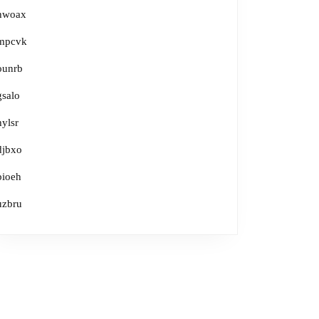
hwoax
mpcvk
ounrb
gsalo
hylsr
djbxo
bioeh
uzbru