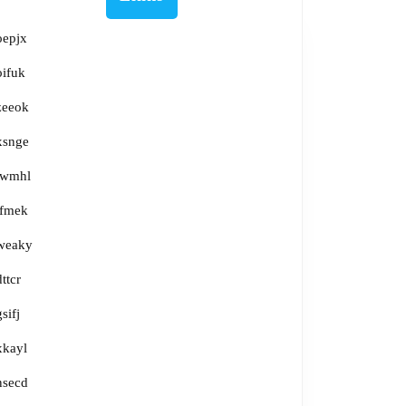
oepjx
oifuk
zeeok
xsnge
lwmhl
tfmek
weaky
dttcr
gsifj
xkayl
nsecd