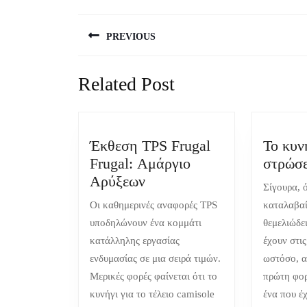
Post
PREVIOUS
navigation
Previous
Related Post
post:
Έκθεση TPS Frugal
Το κυν
Frugal: Αμάργιο
στρώσε
Έκθεση
Αρύξεων
Σίγουρα, 
TPS
Οι καθημερινές αναφορές TPS
καταλαβαί
Frugal
υποδηλώνουν ένα κομμάτι
θεμελιώδει
Frugal:
κατάλληλης εργασίας
έχουν στις
Αμάργιο
ενδυμασίας σε μια σειρά τιμών.
ωστόσο, α
Αρύξεων
Μερικές φορές φαίνεται ότι το
πρώτη φορ
κυνήγι για το τέλειο camisole
ένα που έ