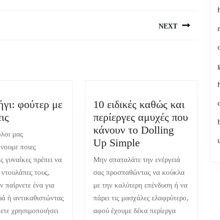
NEXT
Next
post:
ήγι: φούτερ με
10 ειδικές καθώς και
Το
ις
περίεργες αμυχές που
κυνήγι:
κάνουν το Dolling
όλοι μας
φούτερ
10
Up Simple
νουμε ποιες
με
ειδικές
ς γυναίκες πρέπει να
Μην σπαταλάτε την ενέργειά
στρώσεις
καθώς
 ντουλάπες τους,
σας προσπαθώντας να κούκλα
και
ν παίρνετε ένα για
με την καλύτερη επένδυση ή να
περίεργες
ά ή αντικαθιστώντας
πάρει τις μασχάλες ελαφρύτερο,
αμυχές
χετε χρησιμοποιήσει
αφού έχουμε δέκα περίεργα
που