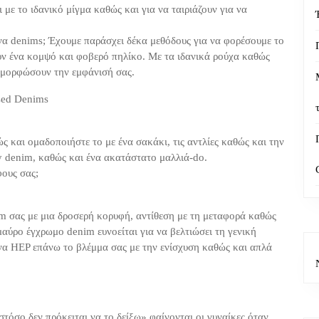
με το ιδανικό μίγμα καθώς και για να ταιριάζουν για να
ένα denims; Έχουμε παράσχει δέκα μεθόδους για να φορέσουμε το
υν ένα κομψό και φοβερό πηλίκο. Με τα ιδανικά ρούχα καθώς
αμορφώσουν την εμφάνισή σας.
sed Denims
 και ομαδοποιήστε το με ένα σακάκι, τις αντλίες καθώς και την
 denim, καθώς και ένα ακατάστατο μαλλιά-do.
φους σας;
 σας με μια δροσερή κορυφή, αντίθεση με τη μεταφορά καθώς
αύρο έγχρωμο denim ευνοείται για να βελτιώσει τη γενική
 να HEP επάνω το βλέμμα σας με την ενίσχυση καθώς και απλά
τόσο δεν πρόκειται να το δείξω» φαίνονται οι γυναίκες όταν