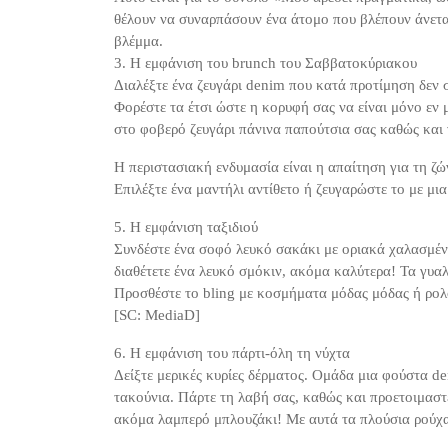
θέλουν να συναρπάσουν ένα άτομο που βλέπουν άνετα.
βλέμμα.
3. Η εμφάνιση του brunch του Σαββατοκύριακου
Διαλέξτε ένα ζευγάρι denim που κατά προτίμηση δεν 
Φορέστε τα έτσι ώστε η κορυφή σας να είναι μόνο εν 
στο φοβερό ζευγάρι πάνινα παπούτσια σας καθώς και
Η περιστασιακή ενδυμασία είναι η απαίτηση για τη ζώ
Επιλέξτε ένα μαντήλι αντίθετο ή ζευγαρώστε το με μι
5. Η εμφάνιση ταξιδιού
Συνδέστε ένα σοφό λευκό σακάκι με οριακά χαλασμέν
διαθέτετε ένα λευκό σμόκιν, ακόμα καλύτερα! Τα γυαλ
Προσθέστε το bling με κοσμήματα μόδας μόδας ή ρολ
[SC: MediaD]
6. Η εμφάνιση του πάρτι-όλη τη νύχτα
Δείξτε μερικές κυρίες δέρματος. Ομάδα μια φούστα d
τακούνια. Πάρτε τη λαβή σας, καθώς και προετοιμαστε
ακόμα λαμπερό μπλουζάκι! Με αυτά τα πλούσια ρούχα 