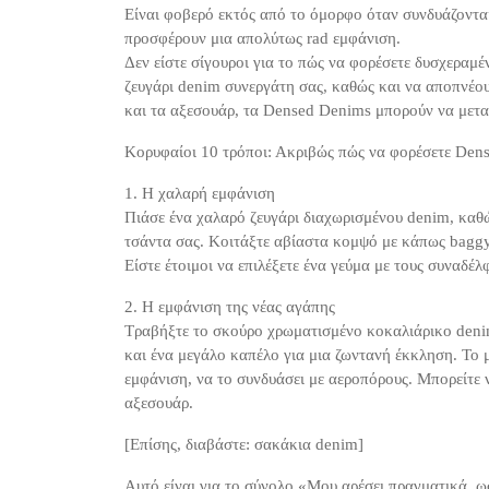
Είναι φοβερό εκτός από το όμορφο όταν συνδυάζονται 
προσφέρουν μια απολύτως rad εμφάνιση.
Δεν είστε σίγουροι για το πώς να φορέσετε δυσχεραμ
ζευγάρι denim συνεργάτη σας, καθώς και να αποπνέο
και τα αξεσουάρ, τα Densed Denims μπορούν να μετ
Κορυφαίοι 10 τρόποι: Ακριβώς πώς να φορέσετε Den
1. Η χαλαρή εμφάνιση
Πιάσε ένα χαλαρό ζευγάρι διαχωρισμένου denim, καθώς
τσάντα σας. Κοιτάξτε αβίαστα κομψό με κάπως baggy
Είστε έτοιμοι να επιλέξετε ένα γεύμα με τους συναδέλ
2. Η εμφάνιση της νέας αγάπης
Τραβήξτε το σκούρο χρωματισμένο κοκαλιάρικο denim
και ένα μεγάλο καπέλο για μια ζωντανή έκκληση. Το μ
εμφάνιση, να το συνδυάσει με αεροπόρους. Μπορείτε
αξεσουάρ.
[Επίσης, διαβάστε: σακάκια denim]
Αυτό είναι για το σύνολο «Μου αρέσει πραγματικά, ωσ