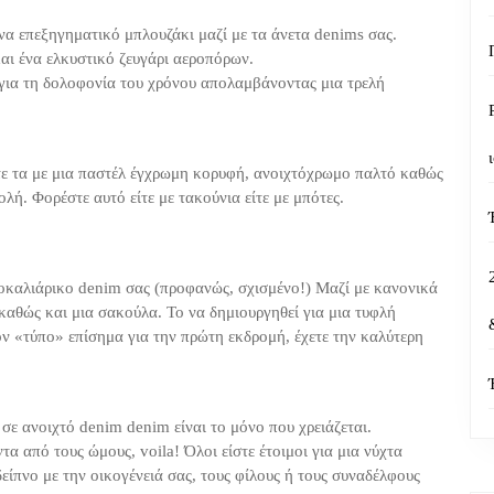
να επεξηγηματικό μπλουζάκι μαζί με τα άνετα denims σας.
αι ένα ελκυστικό ζευγάρι αεροπόρων.
 για τη δολοφονία του χρόνου απολαμβάνοντας μια τρελή
τε τα με μια παστέλ έγχρωμη κορυφή, ανοιχτόχρωμο παλτό καθώς
λή. Φορέστε αυτό είτε με τακούνια είτε με μπότες.
καλιάρικο denim σας (προφανώς, σχισμένο!) Μαζί με κανονικά
καθώς και μια σακούλα. Το να δημιουργηθεί για μια τυφλή
ον «τύπο» επίσημα για την πρώτη εκδρομή, έχετε την καλύτερη
ε ανοιχτό denim denim είναι το μόνο που χρειάζεται.
 από τους ώμους, voila! Όλοι είστε έτοιμοι για μια νύχτα
είπνο με την οικογένειά σας, τους φίλους ή τους συναδέλφους