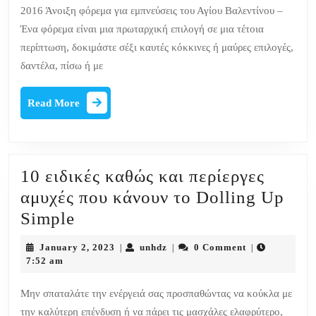
2016 Άνοιξη φόρεμα για εμπνεύσεις του Αγίου Βαλεντίνου –
Valentine
Ένα φόρεμα είναι μια πρωταρχική επιλογή σε μια τέτοια
Inspirations
περίπτωση, δοκιμάστε σέξι καυτές κόκκινες ή μαύρες επιλογές,
δαντέλα, πίσω ή με
Read
Read More
More
10 ειδικές καθώς και περίεργες
αμυχές που κάνουν το Dolling Up
10
Simple
ειδικές
January
unhdz
January 2, 2023
unhdz
0 Comment
|
|
|
καθώς
2,
7:52 am
2023
και
Μην σπαταλάτε την ενέργειά σας προσπαθώντας να κούκλα με
περίεργες
την καλύτερη επένδυση ή να πάρει τις μασχάλες ελαφρύτερο,