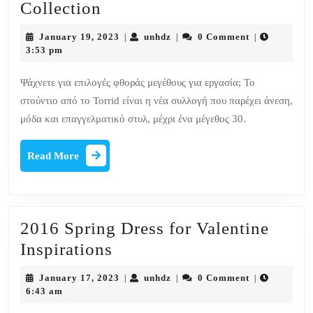
Πρώτα
Collection
ματιά
January
unhdz
January 19, 2023
unhdz
0 Comment
|
|
|
στο
19,
3:53 pm
2023
Plus
Ψάχνετε για επιλογές φθοράς μεγέθους για εργασία; Το
Size
στούντιο από το Torrid είναι η νέα συλλογή που παρέχει άνεση,
Designer
μόδα και επαγγελματικό στυλ, μέχρι ένα μέγεθος 30.
Label
Collection
Read
Read More
More
Holiday
Collection
2016 Spring Dress for Valentine
2016
Inspirations
Spring
January
unhdz
January 17, 2023
unhdz
0 Comment
|
|
|
Dress
17,
6:43 am
2023
for