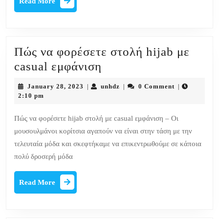
Read More
More
Πώς να φορέσετε στολή hijab με
Πώς
casual εμφάνιση
να
January
unhdz
January 28, 2023
unhdz
0 Comment
|
|
|
φορέσετε
28,
2:10 pm
2023
στολή
Πώς να φορέσετε hijab στολή με casual εμφάνιση – Οι
hijab
μουσουλμάνοι κορίτσια αγαπούν να είναι στην τάση με την
με
τελευταία μόδα και σκεφτήκαμε να επικεντρωθούμε σε κάποια
casual
πολύ δροσερή μόδα
εμφάνιση
Read
Read More
More