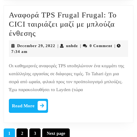
Αναφορά TPS Frugal Frugal: Το
CICI ταιριάζει μαζί με μπλούζα
Αναφορά
ένθεσης
TPS
December
unhdz
December 29, 2022
unhdz
0 Comment
|
|
|
Frugal
29,
7:34 am
2022
Frugal:
Οι καθημερινές αναφορές TPS υποδηλώνουν ένα κομμάτι της
Το
κατάλληλης εργασίας σε διάφορες τιμές. Το Tahari έχει μια
CICI
σειρά από ωραία, φιλικά προς τον προϋπολογισμό μπλούζες.
ταιριάζει
Έχω παρακολουθήσει το Layden (τώρα
μαζί
Read
με
Read More
More
μπλούζα
ένθεσης
Posts
1
2
3
Next page