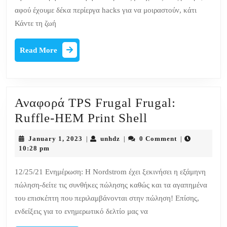
αμυχές
αφού έχουμε δέκα περίεργα hacks για να μοιραστούν, κάτι
που
Κάντε τη ζωή
κάνουν
Read
το
Read More
More
Dolling
Up
Simple
Αναφορά TPS Frugal Frugal:
Αναφορά
Ruffle-HEM Print Shell
TPS
January
unhdz
January 1, 2023
unhdz
0 Comment
|
|
|
Frugal
1,
10:28 pm
2023
Frugal:
12/25/21 Ενημέρωση: Η Nordstrom έχει ξεκινήσει η εξάμηνη
Ruffle-
πώληση-δείτε τις συνθήκες πώλησης καθώς και τα αγαπημένα
HEM
του επισκέπτη που περιλαμβάνονται στην πώληση! Επίσης,
Print
ενδείξεις για το ενημερωτικό δελτίο μας να
Shell