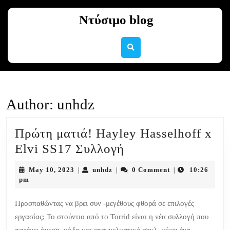
Skip
to
Ντύσιμο blog
content
Skip
to
content
Author:
unhdz
Πρώτη ματιά! Hayley Hasselhoff x
Πρώτη
Elvi SS17 Συλλογή
ματιά!
May
unhdz
May 10, 2023
unhdz
0 Comment
10:26
|
|
|
Hayley
10,
pm
2023
Hasselhoff
Προσπαθώντας να βρει συν -μεγέθους φθορά σε επιλογές
x
εργασίας; Το στούντιο από το Torrid είναι η νέα συλλογή που
Elvi