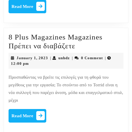
Read
Read More
More
8 Plus Magazines Magazines
8
Πρέπει να διαβάζετε
Plus
January
unhdz
January 1, 2023
unhdz
0 Comment
|
|
|
Magazines
1,
12:00 pm
2023
Magazines
Προσπαθώντας να βρείτε τις επιλογές για τη φθορά του
Πρέπει
μεγέθους για την εργασία; Το στούντιο από το Torrid είναι η
να
νέα συλλογή που παρέχει άνεση, μόδα και επαγγελματικό στυλ,
διαβάζετε
μέχρι
Read
Read More
More