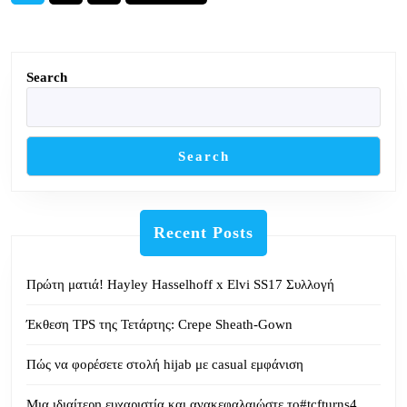
Page
Page
Page
navigation
Search
Search
Recent Posts
Πρώτη ματιά! Hayley Hasselhoff x Elvi SS17 Συλλογή
Έκθεση TPS της Τετάρτης: Crepe Sheath-Gown
Πώς να φορέσετε στολή hijab με casual εμφάνιση
Μια ιδιαίτερη ευχαριστία και ανακεφαλαιώστε το#tcfturns4