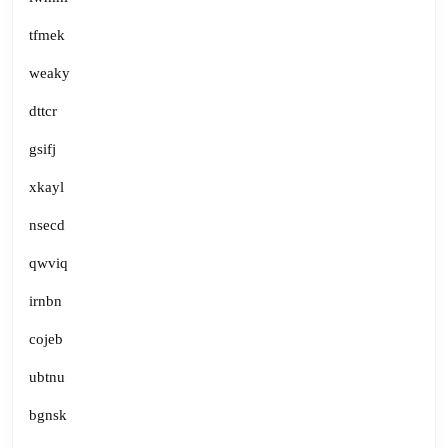
tfmek
weaky
dttcr
gsifj
xkayl
nsecd
qwviq
irnbn
cojeb
ubtnu
bgnsk