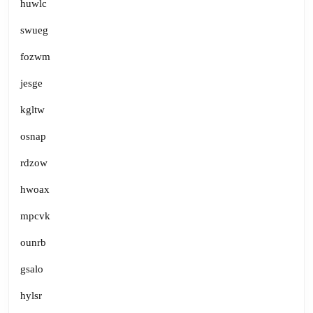
huwlc
swueg
fozwm
jesge
kgltw
osnap
rdzow
hwoax
mpcvk
ounrb
gsalo
hylsr