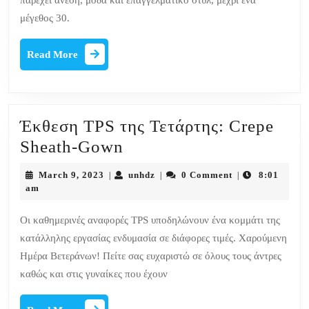
παρέχει άνεση, μόδα και επαγγελματικό στυλ, μέχρι ένα
SS17
μέγεθος 30.
Συλλογή
Read
Read More
More
Έκθεση TPS της Τετάρτης: Crepe
Έκθεση
Sheath-Gown
TPS
March
unhdz
March 9, 2023
unhdz
0 Comment
8:01
|
|
|
της
9,
am
2023
Τετάρτης:
Οι καθημερινές αναφορές TPS υποδηλώνουν ένα κομμάτι της
Crepe
κατάλληλης εργασίας ενδυμασία σε διάφορες τιμές. Χαρούμενη
Sheath-
Ημέρα Βετεράνων! Πείτε σας ευχαριστώ σε όλους τους άντρες
Gown
καθώς και στις γυναίκες που έχουν
Read