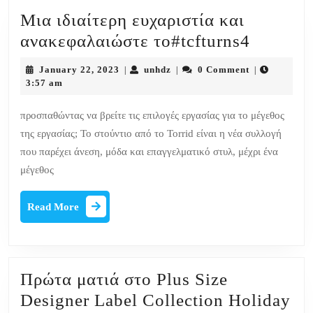
Μια ιδιαίτερη ευχαριστία και
Μια
ανακεφαλαιώστε το#tcfturns4
ιδιαίτερ
January
unhdz
January 22, 2023
unhdz
0 Comment
|
|
|
ευχαρισ
22,
3:57 am
2023
και
προσπαθώντας να βρείτε τις επιλογές εργασίας για το μέγεθος
ανακεφ
της εργασίας; Το στούντιο από το Torrid είναι η νέα συλλογή
το#tcft
που παρέχει άνεση, μόδα και επαγγελματικό στυλ, μέχρι ένα
μέγεθος
Read
Read More
More
Πρώτα ματιά στο Plus Size
Designer Label Collection Holiday