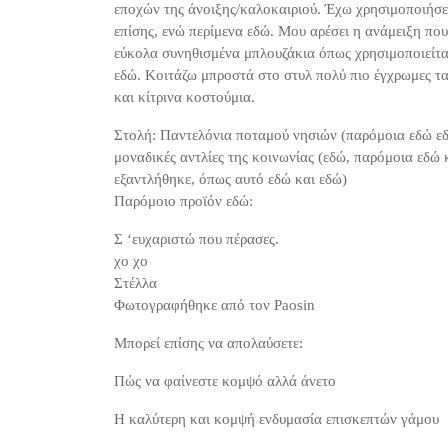
εποχών της άνοιξης/καλοκαιριού. Έχω χρησιμοποιήσει
επίσης, ενώ περίμενα εδώ. Μου αρέσει η ανάμειξη που
εύκολα συνηθισμένα μπλουζάκια όπως χρησιμοποιείτα
εδώ. Κοιτάζω μπροστά στο στυλ πολύ πιο έγχρωμες ται
και κίτρινα κοστούμια.
Στολή: Παντελόνια ποταμού νησιών (παρόμοια εδώ εδώ
μοναδικές αντλίες της κοινωνίας (εδώ, παρόμοια εδώ κ
εξαντλήθηκε, όπως αυτό εδώ και εδώ)
Παρόμοιο προϊόν εδώ:
Σ ‘ευχαριστώ που πέρασες.
χο χο
Στέλλα
Φωτογραφήθηκε από τον Paosin
Μπορεί επίσης να απολαύσετε:
Πώς να φαίνεστε κομψό αλλά άνετο
Η καλύτερη και κομψή ενδυμασία επισκεπτών γάμου