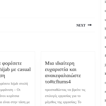
NEXT
Next
post:
 φορέσετε
Μια ιδιαίτερη
hijab με casual
ευχαριστία και
Πώς
ιση
ανακεφαλαιώστε
να
Μια
το#tcfturns4
ρέσετε hijab στολή
φορέσετε
ιδιαίτερη
 εμφάνιση – Οι
προσπαθώντας να βρείτε τις
στολή
ευχαριστία
νοι κορίτσια
επιλογές εργασίας για το
hijab
και
α είναι στην τάση με
μέγεθος της εργασίας; Το
με
ανακεφαλαιώστ