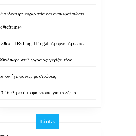
Μια ιδιαίτερη ευχαριστία και ανακεφαλαιώστε
το#tcfturns4
Έκθεση TPS Frugal Frugal: Αμάργιο Αρύξεων
Φθινόπωρο στυλ εργασίας: γκρίζοι τόνοι
Το κυνήγι: φούτερ με στρώσεις
13 Οφέλη από το φουντούκι για το δέρμα
Links
oepjx