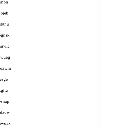
irnbn
cojeb
ubtnu
bgnsk
huwlc
swueg
fozwm
jesge
kgltw
osnap
rdzow
hwoax
ε