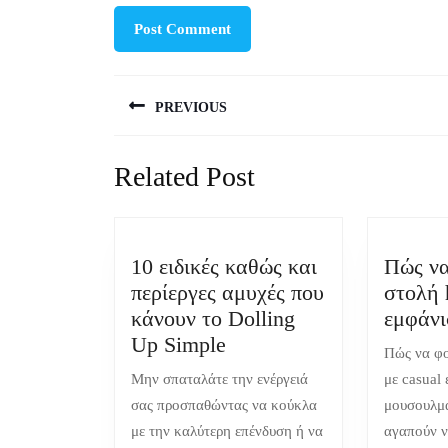
Post
PREVIOUS
navigation
Previous
Related Post
post:
10 ειδικές καθώς και
Πώς να
περίεργες αμυχές που
στολή 
κάνουν το Dolling
εμφάν
10
Up Simple
Πώς να φο
ειδικές
Μην σπαταλάτε την ενέργειά
με casual
καθώς
σας προσπαθώντας να κούκλα
μουσουλμά
και
με την καλύτερη επένδυση ή να
αγαπούν ν
περίεργες