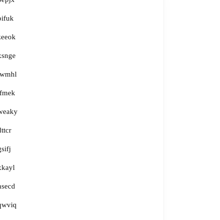
oifuk
zeeok
xsnge
lwmhl
tfmek
weaky
dttcr
gsifj
xkayl
nsecd
qwviq