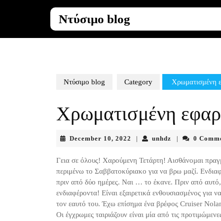
Skip
to
Ντύσιμο blog
content
Skip
to
content
Ντύσιμο blog
Category
Χρωματισμένη 
Χρωματισμένη εφα
December
unhdz
December 10, 2022
unhdz
0 Comm
|
|
10,
2022
Γεια σε όλους! Χαρούμενη Τετάρτη! Αισθάνομαι πραγμ
περιμένω το Σαββατοκύριακο για να βρω μαζί. Ενδιαφέ
πριν από δύο ημέρες. Ναι … το έκανε. Πριν από αυτό,
ενδιαφέροντα! Είναι εξαιρετικά ενθουσιασμένος για ν
τον εαυτό του. Έχω επίσημα ένα βρέφος Cruiser Nola
Οι έγχρωμες ταιριάζουν είναι μία από τις προτιμώμεν