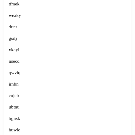
tfmek
weaky
dttcr
gsifj
xkayl
nsecd
qwviq
irnbn
cojeb
ubtnu
bgnsk
huwlc