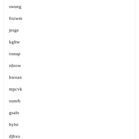
swueg
fozwm
jesge
kgltw
osnap
rdzow
hwoax
mpcvk
ounrb
gsalo
hylsr
djbxo