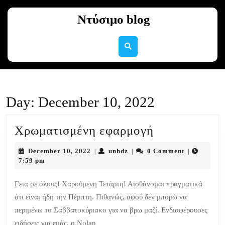
Skip
to
Ντύσιμο blog
content
Skip
to
content
Day:
December 10, 2022
Χρωματισμέ
Χρωματισμένη εφαρμογή
εφαρμογή
December
unhdz
December 10, 2022
unhdz
0 Comment
|
|
|
10,
7:59 pm
2022
Γεια σε όλους! Χαρούμενη Τετάρτη! Αισθάνομαι πραγματικά
ότι είναι ήδη την Πέμπτη. Πιθανώς, αφού δεν μπορώ να
περιμένω το Σαββατοκύριακο για να βρω μαζί. Ενδιαφέρουσες
ειδήσεις για εμάς, ο Nolan